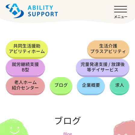
共同生活援助
生活介護
アビリティホーム
プラスアビリティ
就労継続支援
児童発達支援 / 放課後
B型
等デイサービス
老人ホーム
ブログ
企業概要
求人
紹介センター
ブログ
Blog