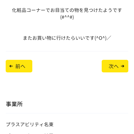
化粧品コーナーでお目当ての物を見つけたようです
(#^^#)
またお買い物に行けたらいいです(^O^)／
投
前へ
次へ
稿
ナ
ビ
ゲ
ー
シ
ョ
事業所
ン
プラスアビリティ名東