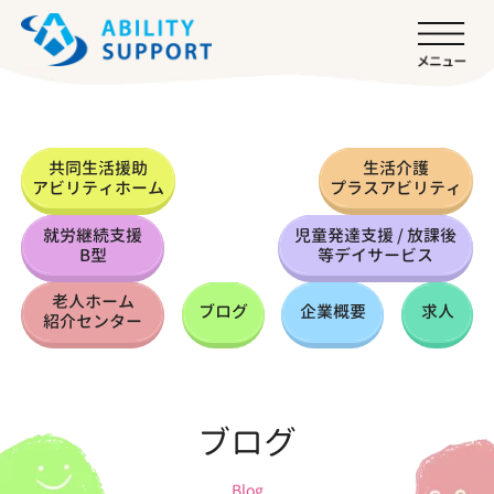
共同生活援助
生活介護
アビリティホーム
プラスアビリティ
就労継続支援
児童発達支援 / 放課後
B型
等デイサービス
老人ホーム
ブログ
企業概要
求人
紹介センター
ブログ
Blog