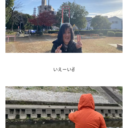
いえーい✌️