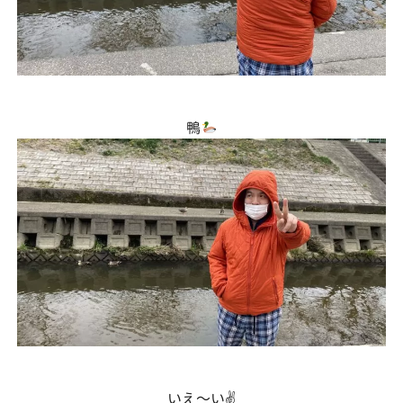
鴨
いえ〜い✌️