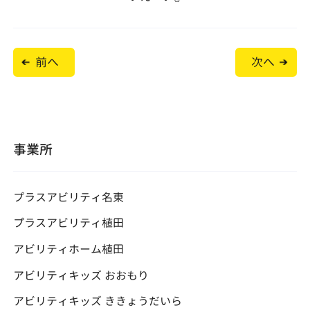
投
前へ
次へ
稿
ナ
ビ
ゲ
ー
シ
ョ
事業所
ン
プラスアビリティ名東
プラスアビリティ植田
アビリティホーム植田
アビリティキッズ おおもり
アビリティキッズ ききょうだいら