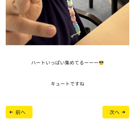
ハートいっぱい集めてるーーー
キュートですね
投
前へ
次へ
稿
ナ
ビ
ゲ