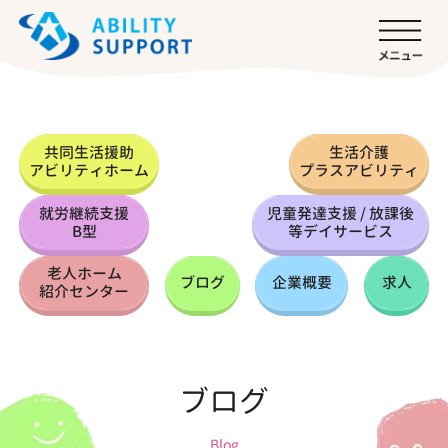
共同生活援助
生活介護
アビリティホーム
プラスアビリティ
就労継続支援
児童発達支援 / 放課後
B型
等デイサービス
老人ホーム
ブログ
企業概要
求人
紹介センター
ブログ
Blog