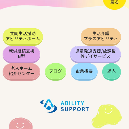
共同生活援助
生活介護
アビリティホーム
プラスアビリティ
就労継続支援
児童発達支援
/
放課後
B型
等デイサービス
老人ホーム
ブログ
企業概要
求人
紹介センター