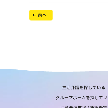
投
前へ
稿
ナ
ビ
ゲ
ー
シ
ョ
ン
生活介護を探している
グループホームを探してい
児童発達支援 / 放課後等