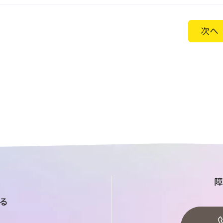
次へ
障
る