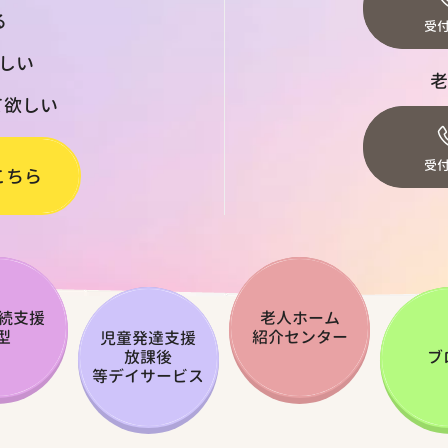
る
受付
しい
老
て欲しい
受付
こちら
続支援
老人ホーム
型
紹介センター
児童発達支援
放課後
ブ
等デイサービス