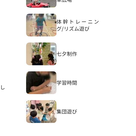
体幹トレーニン
グ/リズム遊び
七夕制作
学習時間
し
集団遊び