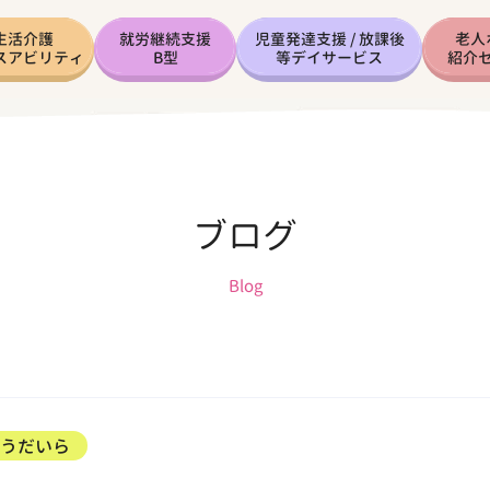
生活介護
就労継続支援
児童発達支援 / 放課後
老人
スアビリティ
B型
等デイサービス
紹介
ブログ
Blog
ょうだいら