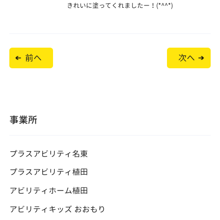
きれいに塗ってくれましたー！(*^^*)
投
前へ
次へ
稿
ナ
ビ
ゲ
ー
シ
ョ
事業所
ン
プラスアビリティ名東
プラスアビリティ植田
アビリティホーム植田
アビリティキッズ おおもり