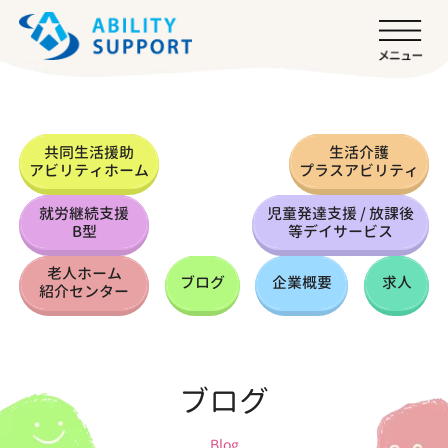
共同生活援助
生活介護
アビリティホーム
プラスアビリティ
就労継続支援
児童発達支援 / 放課後
B型
等デイサービス
老人ホーム
ブログ
企業概要
求人
紹介センター
ブログ
Blog