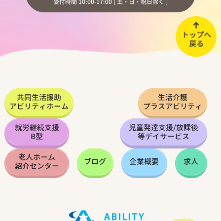
受付時間 10:00-17:00 [ 土・日・祝日除く ]
共同生活援助
生活介護
アビリティホーム
プラスアビリティ
就労継続支援
児童発達支援
/
放課後
B型
等デイサービス
老人ホーム
ブログ
企業概要
求人
紹介センター