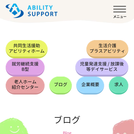
共同生活援助
生活介護
アビリティホーム
プラスアビリティ
就労継続支援
児童発達支援 / 放課後
B型
等デイサービス
老人ホーム
ブログ
企業概要
求人
紹介センター
ブログ
Blog