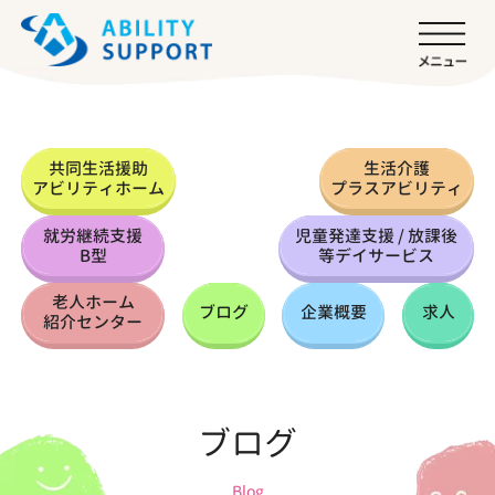
共同生活援助
生活介護
アビリティホーム
プラスアビリティ
就労継続支援
児童発達支援 / 放課後
B型
等デイサービス
老人ホーム
ブログ
企業概要
求人
紹介センター
ブログ
Blog