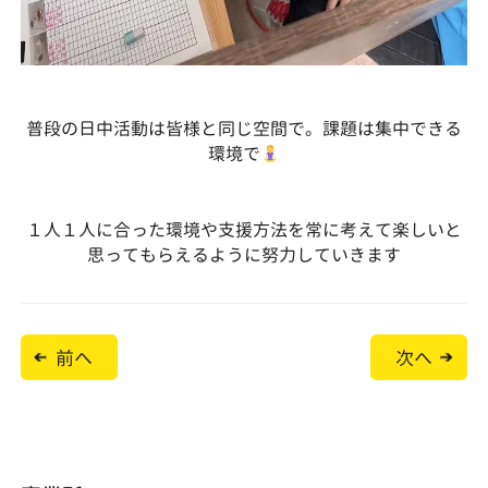
普段の日中活動は皆様と同じ空間で。課題は集中できる
環境で
１人１人に合った環境や支援方法を常に考えて楽しいと
思ってもらえるように努力していきます
投
前へ
次へ
稿
ナ
ビ
ゲ
ー
シ
ョ