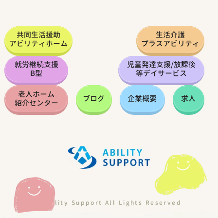
共同生活援助
生活介護
アビリティホーム
プラスアビリティ
就労継続支援
児童発達支援
/
放課後
B型
等デイサービス
老人ホーム
ブログ
企業概要
求人
紹介センター
©Ability Support All Lights Reserved