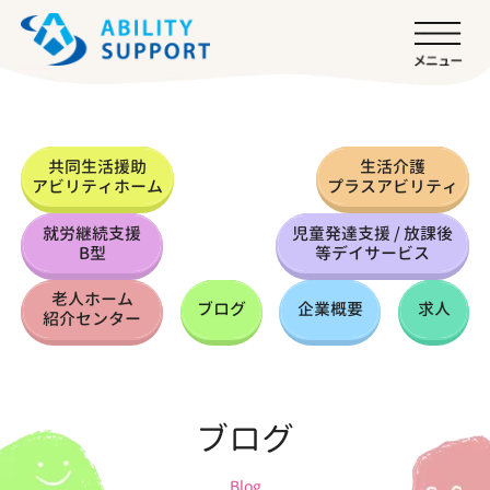
共同生活援助
生活介護
アビリティホーム
プラスアビリティ
就労継続支援
児童発達支援 / 放課後
B型
等デイサービス
老人ホーム
ブログ
企業概要
求人
紹介センター
ブログ
Blog