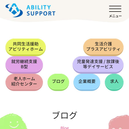
共同生活援助
生活介護
アビリティホーム
プラスアビリティ
就労継続支援
児童発達支援 / 放課後
B型
等デイサービス
老人ホーム
ブログ
企業概要
求人
紹介センター
ブログ
Blog