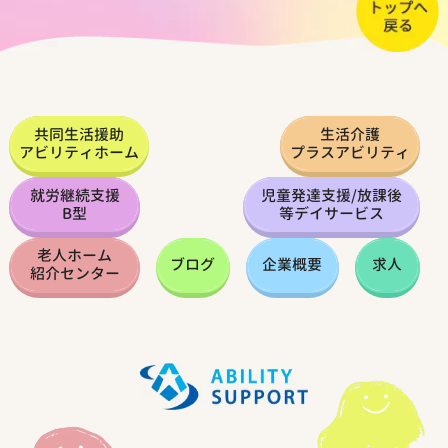
共同生活援助
生活介護
アビリティホーム
プラスアビリティ
就労継続支援
児童発達支援
/
放課後
B型
等デイサービス
老人ホーム
ブログ
企業概要
求人
紹介センター