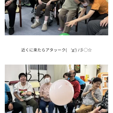
近くに来たらアタッーク( ‘д‘) ﾉ彡◯☆