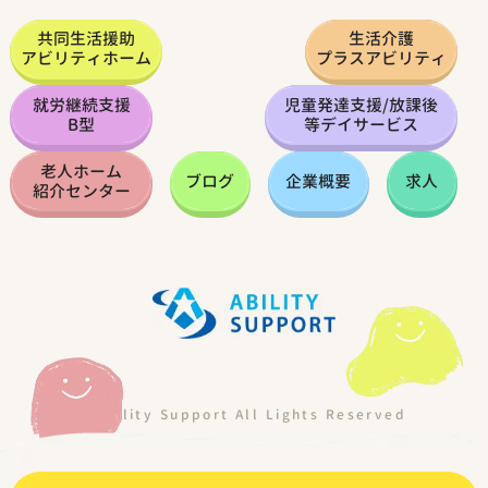
共同生活援助
生活介護
アビリティホーム
プラスアビリティ
就労継続支援
児童発達支援
/
放課後
B型
等デイサービス
老人ホーム
ブログ
企業概要
求人
紹介センター
©Ability Support All Lights Reserved