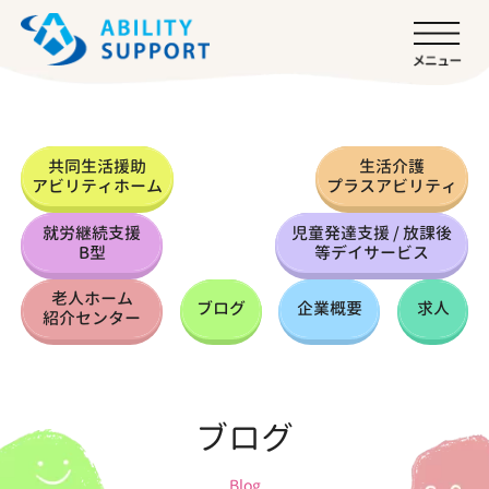
共同生活援助
生活介護
アビリティホーム
プラスアビリティ
就労継続支援
児童発達支援 / 放課後
B型
等デイサービス
老人ホーム
ブログ
企業概要
求人
紹介センター
ブログ
Blog