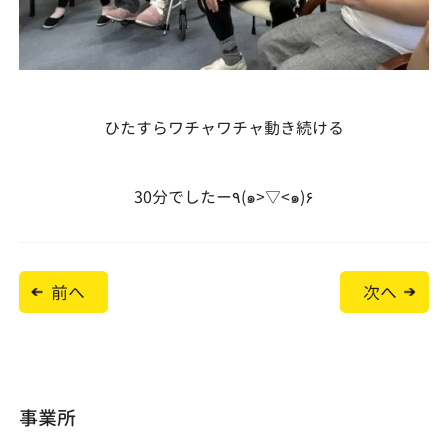
ひたすらワチャワチャ動き続ける
30分でしたー٩(๑>▽<๑)۶
投
前へ
次へ
稿
ナ
ビ
ゲ
ー
シ
ョ
事業所
ン