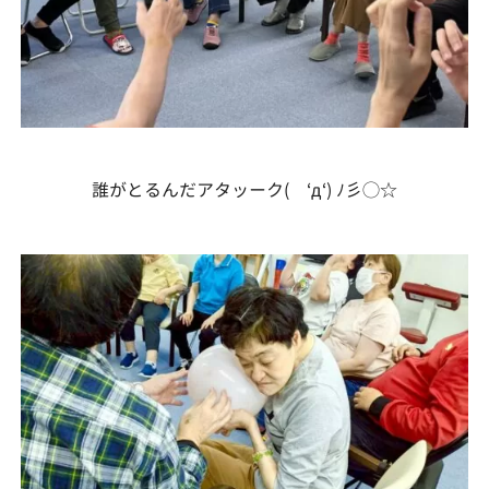
誰がとるんだアタッーク( ‘д‘) ﾉ彡◯☆