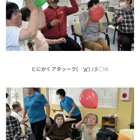
とにかくアタッーク( ‘д‘) ﾉ彡◯☆