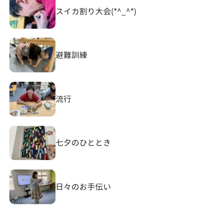
スイカ割り大会(*^_^*)
避難訓練
流行
七夕のひととき
日々のお手伝い