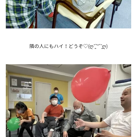
隣の人にもハイ！どうぞ♡(ღ˘͈︶˘͈ღ)