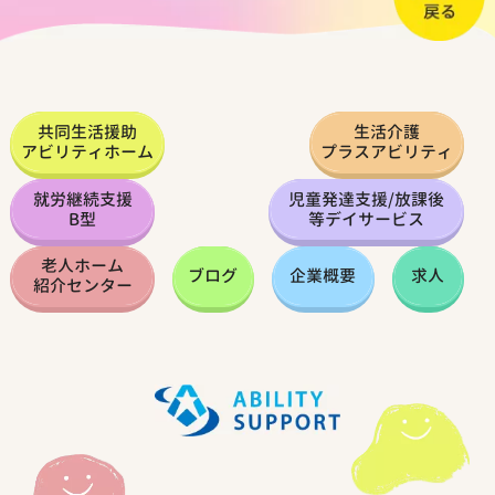
共同生活援助
生活介護
アビリティホーム
プラスアビリティ
就労継続支援
児童発達支援
/
放課後
B型
等デイサービス
老人ホーム
ブログ
企業概要
求人
紹介センター