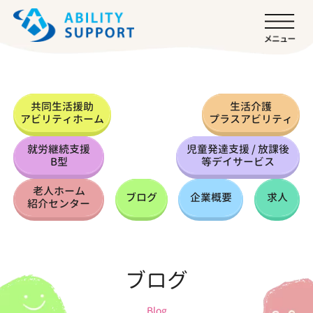
共同生活援助
生活介護
アビリティホーム
プラスアビリティ
就労継続支援
児童発達支援 / 放課後
B型
等デイサービス
老人ホーム
ブログ
企業概要
求人
紹介センター
ブログ
Blog