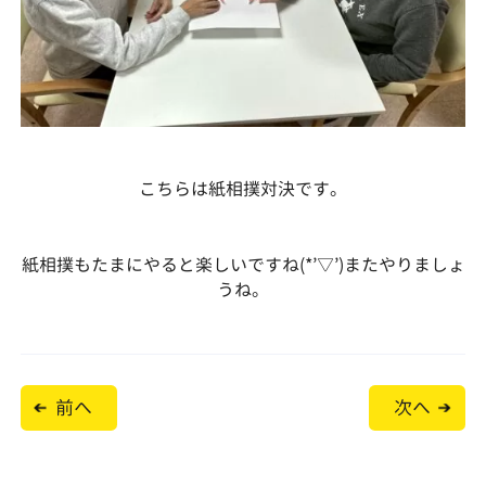
こちらは紙相撲対決です。
紙相撲もたまにやると楽しいですね(*’▽’)またやりましょ
うね。
投
前へ
次へ
稿
ナ
ビ
ゲ