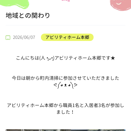
地域との関わり
2026/06/07
アビリティホーム本郷
こんにちは(⁠人⁠ ⁠•͈⁠ᴗ⁠•͈⁠)アビリティホーム本郷です★
今日は朝から町内清掃に参加させていただきました
ᕙ⁠༼⁠◕⁠ ⁠ᴥ⁠ ⁠◕⁠༽⁠ᕗ
アビリティホーム本郷から職員1名と入居者3名が参加し
ました！