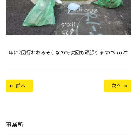
年に2回行われるそうなので次回も頑張りますᕦ⁠ʕ⁠ ⁠•⁠ᴥ⁠•⁠ʔ⁠ᕤ
投
前へ
次へ
稿
ナ
ビ
ゲ
ー
シ
ョ
事業所
ン