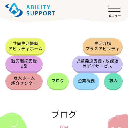
共同生活援助
生活介護
アビリティホーム
プラスアビリティ
就労継続支援
児童発達支援 / 放課後
B型
等デイサービス
老人ホーム
ブログ
企業概要
求人
紹介センター
ブログ
Blog