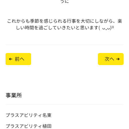
うに
これからも季節を感じられる行事を大切にしながら、楽
しい時間を過ごしていきたいと思います( ᴗˬᴗ)⁾⁾
投
前へ
次へ
稿
ナ
ビ
ゲ
ー
シ
ョ
事業所
ン
プラスアビリティ名東
プラスアビリティ植田