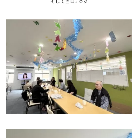
そして当日₊˚✩彡