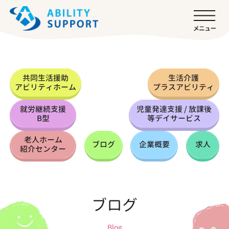
共同生活援助
生活介護
アビリティホーム
プラスアビリティ
就労継続支援
児童発達支援 / 放課後
B型
等デイサービス
老人ホーム
ブログ
企業概要
求人
紹介センター
ブログ
Blog