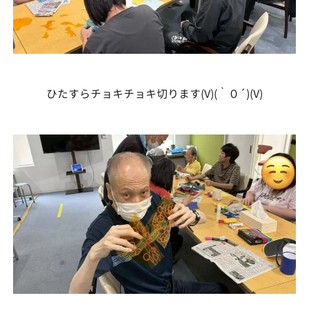
ひたすらチョキチョキ切ります(V)(｀０´)(V)