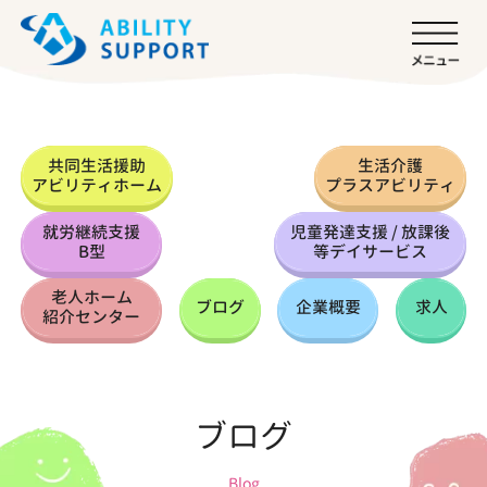
共同生活援助
生活介護
アビリティホーム
プラスアビリティ
就労継続支援
児童発達支援 / 放課後
B型
等デイサービス
老人ホーム
ブログ
企業概要
求人
紹介センター
ブログ
Blog