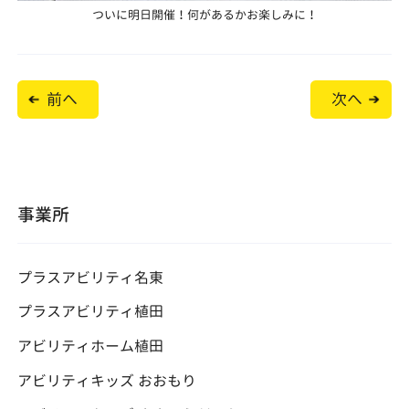
ついに明日開催！何があるかお楽しみに！
投
前へ
次へ
稿
ナ
ビ
ゲ
ー
シ
ョ
事業所
ン
プラスアビリティ名東
プラスアビリティ植田
アビリティホーム植田
アビリティキッズ おおもり