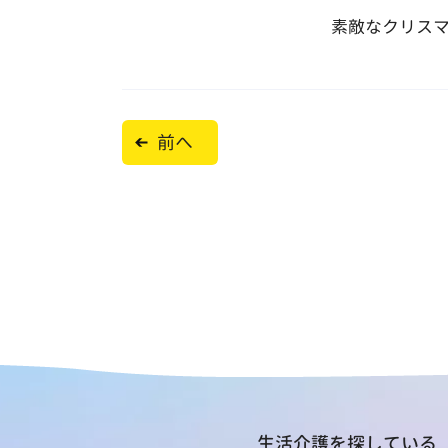
素敵なクリスマ
投
前へ
稿
ナ
ビ
ゲ
ー
シ
ョ
ン
生活介護を探している