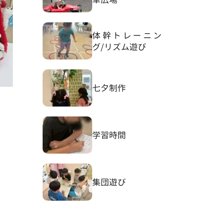
体幹トレーニン
グ/リズム遊び
七夕制作
学習時間
集団遊び