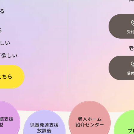
る
る
受付
しい
老
て欲しい
受付
こちら
続支援
老人ホーム
型
紹介センター
児童発達支援
放課後
ブ