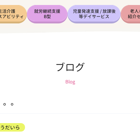
生活介護
就労継続支援
児童発達支援 / 放課後
老人
スアビリティ
B型
等デイサービス
紹介
ブログ
Blog
。。。
ょうだいら