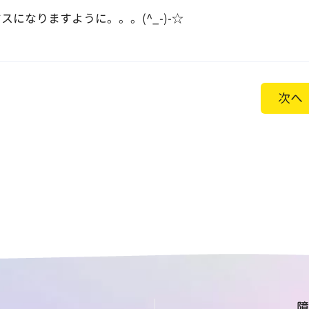
スになりますように。。。(^_-)-☆
次へ
障