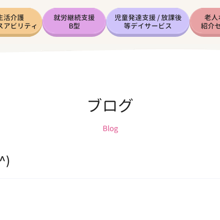
生活介護
就労継続支援
児童発達支援 / 放課後
老人
スアビリティ
B型
等デイサービス
紹介
ブログ
Blog
^)