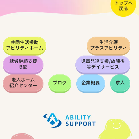
共同生活援助
生活介護
アビリティホーム
プラスアビリティ
就労継続支援
児童発達支援
/
放課後
B型
等デイサービス
老人ホーム
ブログ
企業概要
求人
紹介センター