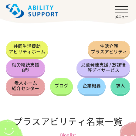
共同生活援助
生活介護
アビリティホーム
プラスアビリティ
就労継続支援
児童発達支援 / 放課後
B型
等デイサービス
老人ホーム
ブログ
企業概要
求人
紹介センター
プラスアビリティ名東一覧
Blog list